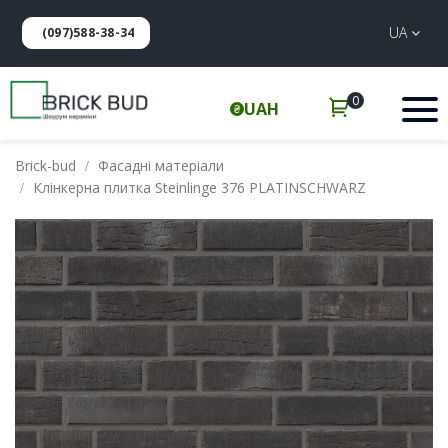
UA
(097)588-38-34
0
UAH
Brick-bud
Фасадні матеріали
Клінкерна плитка Steinlinge 376 PLATINSCHWARZ