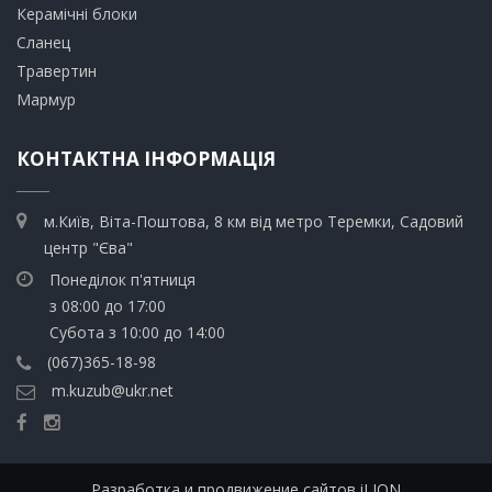
​Керамічні блоки
​Сланец
Травертин​
​Мармур
КОНТАКТНА ІНФОРМАЦІЯ
м.Київ, Віта-Поштова, 8 км від метро Теремки, Садовий
центр "Єва"
Понеділок п'ятниця
з 08:00 до 17:00
Субота з 10:00 до 14:00
(067)365-18-98
m.kuzub@ukr.net
Разработка и продвижение сайтов iLION