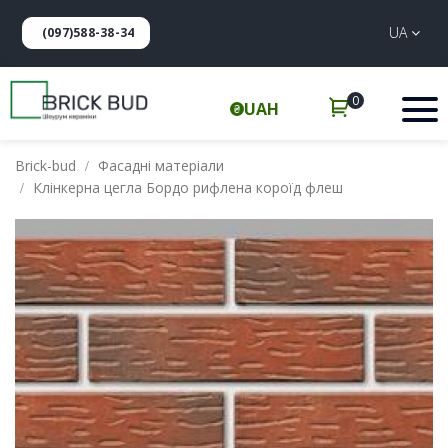
UA
(097)588-38-34
0
UAH
Brick-bud
Фасадні матеріали
Клінкерна цегла Бордо рифлена короїд флеш