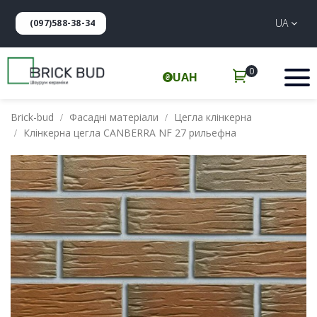
UA
(097)588-38-34
0
UAH
Brick-bud
Фасадні матеріали
Цегла клінкерна
Клінкерна цегла CANBERRA NF 27 рильефна