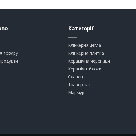
ово
Категорії
Клінкерна цегла
я товару
​Клінкерна плитка
продукти
​Керамічна черепиця
​Керамічні блоки
​Сланец
Травертин​
​Мармур