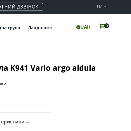
ОТНИЙ ДЗВІНОК
UA
0
UAH
дна група
Ландшафт
итка для підлоги
Клінкерна бруківка
інкерні сходи
Елементи для забору
а K941 Vario argo aldula
ки:
ктеристики