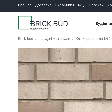
Про нас
Доставка
Виробники
Акції
Проекти
Ко
Будівни
Brick-bud
Фасадні матеріали
Клінкерна цегла K941 
Керамі
Будіве