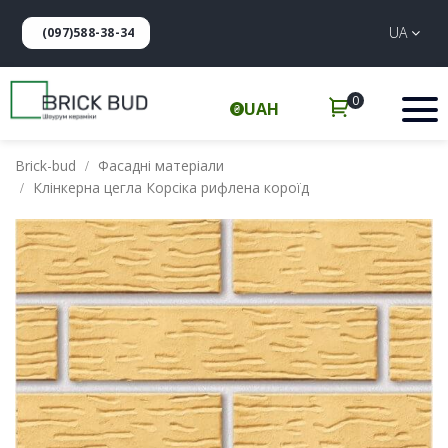
UA
(097)588-38-34
0
UAH
Brick-bud
Фасадні матеріали
Клінкерна цегла Корсіка рифлена короїд