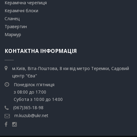
​Керамічна черепиця
​Керамічні блоки
​Сланец
Травертин​
​Мармур
КОНТАКТНА ІНФОРМАЦІЯ
м.Київ, Віта-Поштова, 8 км від метро Теремки, Садовий
центр "Єва"
Понеділок п'ятниця
з 08:00 до 17:00
Субота з 10:00 до 14:00
(067)365-18-98
m.kuzub@ukr.net