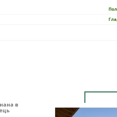
По
Гла
нана в
ець