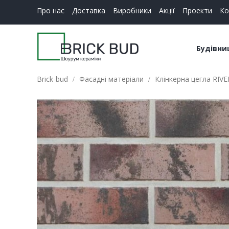
Про нас
Доставка
Виробники
Акції
Проекти
Ко
Будівни
Brick-bud
Фасадні матеріали
Клінкерна цегла RIV
Керамі
Будіве