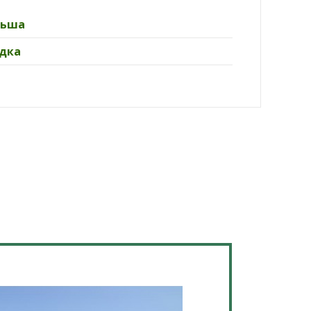
льша
дка