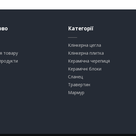
ово
Категорії
Клінкерна цегла
я товару
​Клінкерна плитка
продукти
​Керамічна черепиця
​Керамічні блоки
​Сланец
Травертин​
​Мармур