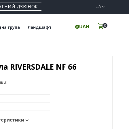
ОТНИЙ ДЗВІНОК
UA
0
UAH
дна група
Ландшафт
итка для підлоги
Клінкерна бруківка
інкерні сходи
Елементи для забору
ла RIVERSDALE NF 66
ки:
ктеристики