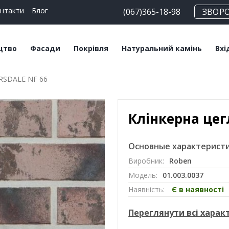
нтакти
Блог
(067)365-18-98
ЗВОР
цтво
Фасади
Покрівля
Натуральний камінь
Вхі
ERSDALE NF 66
чні блоки
Плитка клінкерна
Битумна черепиця
Сланец
Пл
льні суміші
Плитка ручного
Керамічна черепиця
Травертин
Кл
формування
Клінкерна цег
Мансардні вікна
Мармур
Цегла клінкерна
Софіти
Основные характеристи
Цегла ручного
Виробник:
Roben
формування
Модель:
01.003.0037
Клінкерний підвіконник
Наявність:
Є в наявності
Переглянути всі хара