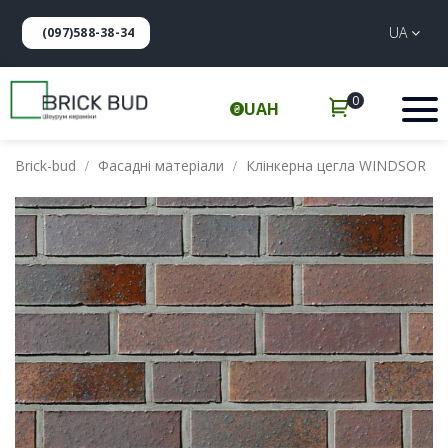
UA
(097)588-38-34
0
UAH
Brick-bud
Фасадні матеріали
Клінкерна цегла WINDSOR