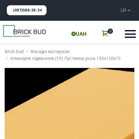
UA
(097)588-38-34
0
UAH
Brick-bud
Фасадні матеріали
Клінкерне підвіконня (10) Пустинна роза 150х120х15