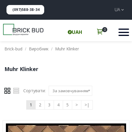
UA
(097)588-38-34
0
UAH
Brick-bud
Виробник
Muhr Klinker
Muhr Klinker
Сортувати:
За замовчуванням
1
2
3
4
5
>
>|