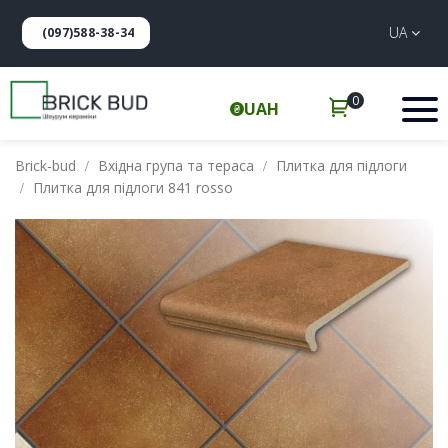
UA
(097)588-38-34
0
UAH
Brick-bud
Вхідна група та тераса
Плитка для підлоги
Плитка для підлоги 841 rosso