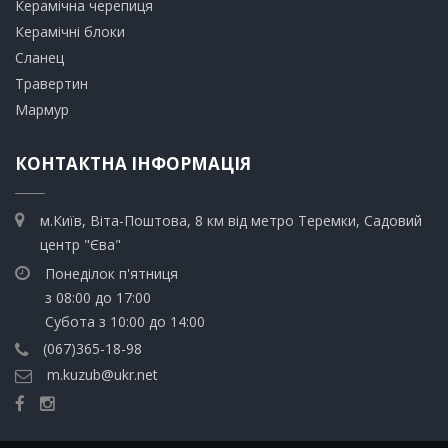
​Керамічна черепиця
​Керамічні блоки
​Сланец
Травертин​
​Мармур
КОНТАКТНА ІНФОРМАЦІЯ
м.Київ, Віта-Поштова, 8 км від метро Теремки, Садовий
центр "Єва"
Понеділок п'ятниця
з 08:00 до 17:00
Субота з 10:00 до 14:00
(067)365-18-98
m.kuzub@ukr.net