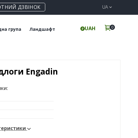
ОТНИЙ ДЗВІНОК
UA
0
UAH
дна група
Ландшафт
итка для підлоги
Клінкерна бруківка
інкерні сходи
Елементи для забору
длоги Engadin
ки:
ктеристики