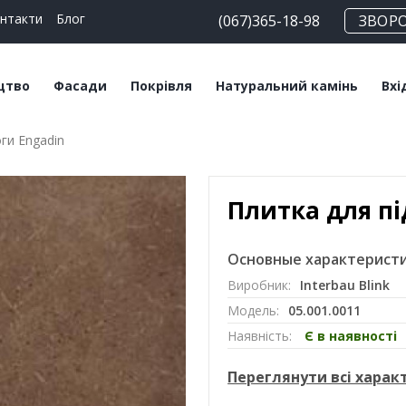
нтакти
Блог
(067)365-18-98
ЗВОР
цтво
Фасади
Покрівля
Натуральний камінь
Вхі
ги Engadin
чні блоки
Плитка клінкерна
Битумна черепиця
Сланец
Пл
льні суміші
Плитка ручного
Керамічна черепиця
Травертин
Кл
формування
Плитка для пі
Мансардні вікна
Мармур
Цегла клінкерна
Софіти
Основные характеристи
Цегла ручного
Виробник:
Interbau Blink
формування
Модель:
05.001.0011
Клінкерний підвіконник
Наявність:
Є в наявності
Переглянути всі хара