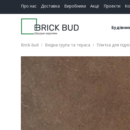
Про нас
Доставка
Виробники
Акції
Проекти
Ко
Будівни
Brick-bud
Вхідна група та тераса
Плитка для підло
Керамі
Будіве