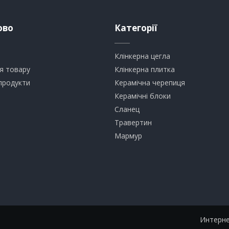
ово
Категорії
Клінкерна цегла
я товару
​Клінкерна плитка
продукти
​Керамічна черепиця
​Керамічні блоки
​Сланец
Травертин​
​Мармур
Интерне