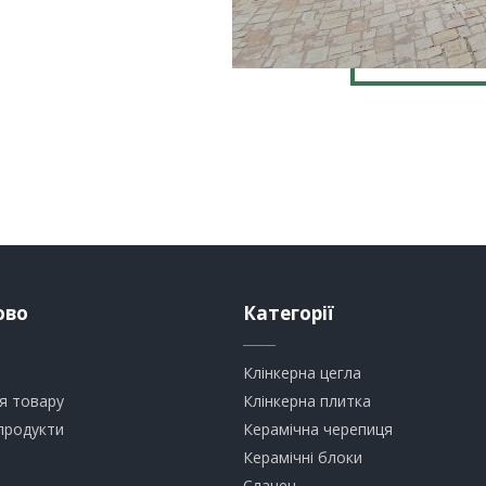
ово
Категорії
Клінкерна цегла
я товару
​Клінкерна плитка
продукти
​Керамічна черепиця
​Керамічні блоки
​Сланец