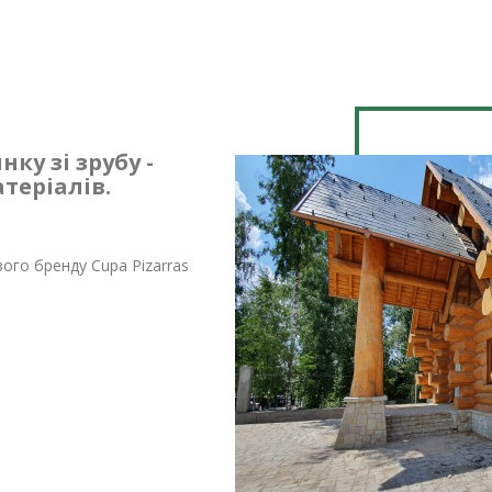
ку зі зрубу -
теріалів.
вого бренду Cupa Pizarras