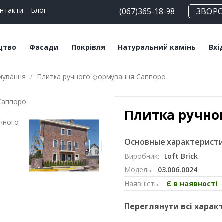
нтакти
Блог
(067)365-18-98
ЗВОР
цтво
Фасади
Покрівля
Натуральний камінь
Вхі
мування
Плитка ручного формування Саппоро
чні блоки
Плитка клінкерна
Битумна черепиця
Сланец
Пл
льні суміші
Плитка ручного
Керамічна черепиця
Травертин
Кл
формування
Плитка ручно
Мансардні вікна
Мармур
Цегла клінкерна
Софіти
Основные характеристи
Цегла ручного
Виробник:
Loft Brick
формування
Модель:
03.006.0024
Клінкерний підвіконник
Наявність:
Є в наявності
Переглянути всі хара