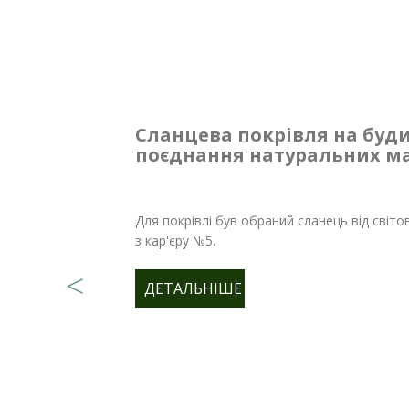
Сланцева покрівля на будин
поєднання натуральних ма
Для покрівлі був обраний сланець від світо
з кар'єру №5.
ДЕТАЛЬНІШЕ