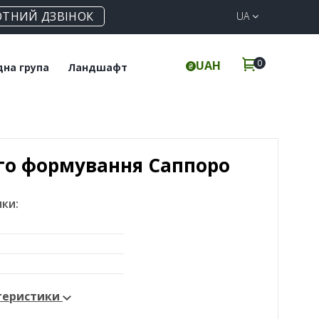
ОТНИЙ ДЗВІНОК
UA
0
UAH
дна група
Ландшафт
итка для підлоги
Клінкерна бруківка
інкерні сходи
Елементи для забору
го формування Саппоро
ки:
ктеристики