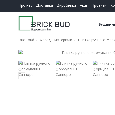
Про нас
Доставка
Виробники
Акції
Проекти
Ко
Будівни
Brick-bud
Фасадні матеріали
Плитка ручного фор
Керамі
Будіве