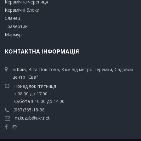
​Керамічна черепиця
​Керамічні блоки
​Сланец
Травертин​
​Мармур
КОНТАКТНА ІНФОРМАЦІЯ
м.Київ, Віта-Поштова, 8 км від метро Теремки, Садовий
центр "Єва"
Понеділок п'ятниця
з 08:00 до 17:00
Субота з 10:00 до 14:00
(067)365-18-98
m.kuzub@ukr.net