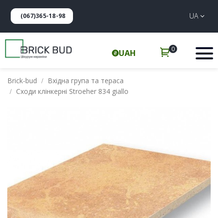
UA
(067)365-18-98
0
UAH
Brick-bud
Вхідна група та тераса
Сходи клінкерні Stroeher 834 giallo